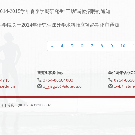
014-2015学年春季学期研究生“三助”岗位招聘的通知
生学院关于2014年研究生课外学术科技立项终期评审通知
«
4
5
6
7
8
9
10
研究生事务中心
学位与评估办公
04743
0754-86504000
0754-8650
.edu.cn
o_yjsgzb@stu.edu.cn
xwb@stu.e
真：(86)0754-82903637