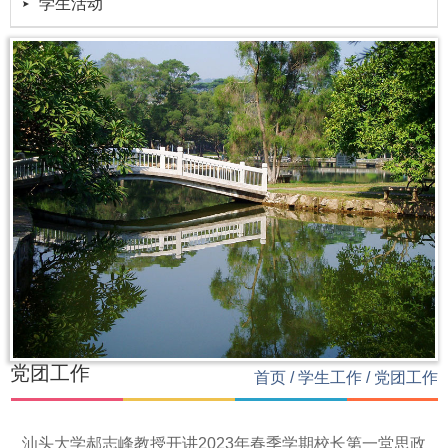
学生活动
党团工作
首页
/
学生工作
/
党团工作
汕头大学郝志峰教授开讲2023年春季学期校长第一堂思政