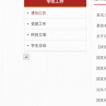
学生工作
通知公告
喜讯
党团工作
暑假
科技立项
关于开
学生活动
【研
国奖风
国奖风
国奖风
汕头
国奖风