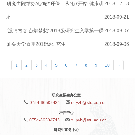
研究生院举办“心‘晴\’环保、从‘心\’开始”健康讲
2018-12-13
座
2018-09-21
“激情青春 点燃梦想”2018级研究生入学第一课
2018-09-07
汕头大学喜迎2018级研究生
2018-09-06
1
2
3
4
5
6
7
8
9
10
»
研究生招生办公室
0754-86502424
o_yzb@stu.edu.cn
培养中心
0754-86504743
o_pyb@stu.edu.cn
研究生事务中心