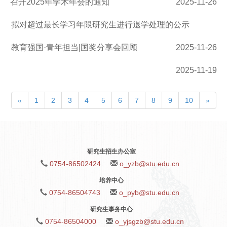
召开2025年学术年会的通知
2025-11-26
拟对超过最长学习年限研究生进行退学处理的公示
教育强国·青年担当|国奖分享会回顾
2025-11-26
2025-11-19
«
1
2
3
4
5
6
7
8
9
10
»
研究生招生办公室
0754-86502424
o_yzb@stu.edu.cn
培养中心
0754-86504743
o_pyb@stu.edu.cn
研究生事务中心
0754-86504000
o_yjsgzb@stu.edu.cn