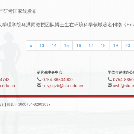
4年研考国家线发布
学理学院马洪雨教授团队博士生在环境科学领域著名刊物《Environment
«
13
14
15
16
17
18
19
20
研究生事务中心
学位与评估办公
04743
0754-86504000
0754-8650
.edu.cn
o_yjsgzb@stu.edu.cn
xwb@stu.e
真：(86)0754-82903637