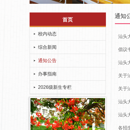
通知
首页
校内动态
汕头
综合新闻
倡议
通知公告
汕头
办事指南
关于
2026级新生专栏
关于
汕头
汕头
各招