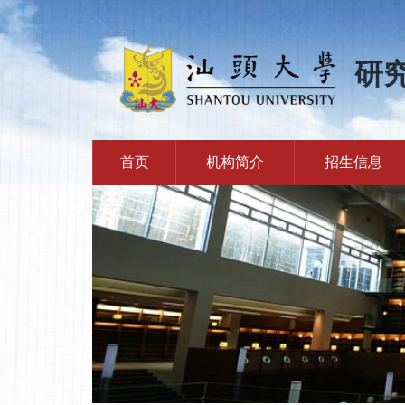
研
首页
机构简介
招生信息