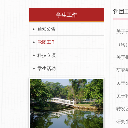
党团
学生工作
通知公告
关于
党团工作
（转
科技立项
关于
学生活动
研究
关于
关于
转发
研究