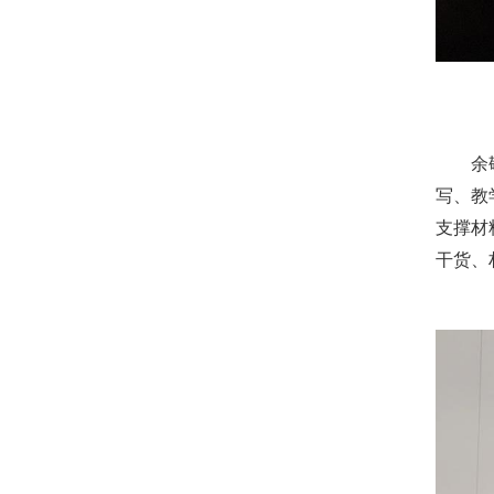
余敬教
写、教
支撑材
干货、