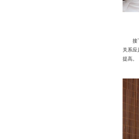
接下来
关系应
提高。