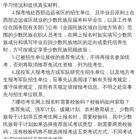
学习情况和提供真实材料。
4.报考地处西部边远省区的招生单位、且毕业后原则上在
西部边远省区就业的少数民族应届本科毕业生，以及工作单
位在国务院有关部门公布《全国民族区域自治地方简表》范
围的少数民族在职人员考生，在网上报名时如实填写少数民
族成分和填写毕业后回少数民族地区的定向或委托培养生
时，方可按规定享受少数民族照顾政策；
5.已被招生单位接收的推荐免试生，不得再报名参加统
考，否则将取消推荐免试生资格，列为统考生。
6.现役军人报考地方或军队研究生招生单位，以及地方考
生报考军队招生单位，应事先认真阅读了解有关报考规定，
遵守保密规定，按照有关规定填报报考信息。不明之处应事
先与招生单位联系。
7.哪些考生网上报名时需要校验码？校验码如何获取？
推荐免试、强军计划、援藏计划、农村教育硕士、少数民
族骨干计划等五类考生网上报名时，需要校验码，其中少数
民族骨干计划如果选择推荐面试考试类型，则需要两类校验
码，没有校验码将不能选择报考这五类考试方式。不同考试