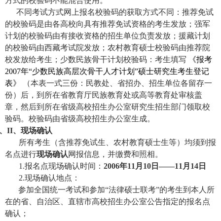
方式的校验码不能混合使用。
不同考试方式网上报名校验码的获取方式不同：推荐免试
的校验码是由各高校向具有推荐免试资格的考生发放；强军
计划的校验码由有接收资格的招生单位负责发放；援藏计划
的校验码由西藏考试院发放；农村教育硕士校验码由推荐院
校发放给考生；少数民族骨干计划校验码：考生填写
《报考
2007年“少数民族高层次骨干人才计划”硕士研究生考生登记
表》
（本表一式三份：民教处、省招办、招生单位各留存一
份）后，到所在省教育厅民族教育处或高等教育处审核盖
章，然后到所在省级高校招生办公室研究生招生部门领取校
验码。校验码由省级高校招生办公室生成。
、II、现场确认
所有考生（含推荐免试生、农村教育硕士生等）均须到报
名点进行
现场确认
网报信息，并缴费和照相。
1.报名点现场确认时间：
2006年11月10日
――11月14日
2.现场确认地点：
参加全国统一考试和参加“法律硕士联考”的考生到本人所
在的省、自治区、直辖市高校招生办公室公告指定的报名点
确认；