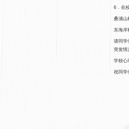
6．在
桑浦山校
东海岸校
请同学
突发情
学校心理
祝同学