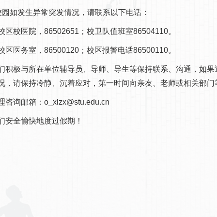
校园如发生异常突发情况，请联系以下电话：
区校医院，86502651；校卫队值班室86504110。
区医务室，86500120；校区报警电话86500110。
们积极与所在单位辅导员、导师、导生等保持联系、沟通，如果
况，请保持冷静、沉着应对，第一时间向亲友、老师或相关部门
咨询邮箱：o_xlzx@stu.edu.cn
们安全愉快地度过假期！