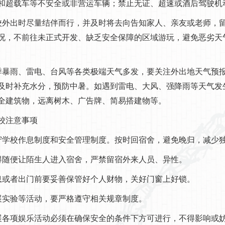
和超载车等不安全或非营运车辆；禁止无证、超速或酒后驾驶机
校外出时尽量结伴而行，并及时将去向告知家人、亲友或老师，
况，不前往未正式开发、缺乏安全保障的区域游玩，避免恶劣天
季暴雨、雷电、台风等各类极端天气多发，要关注外出地天气预
及时补充水分，预防中暑。如遇到雷电、大风、强降雨等天气发
全建筑物，远离树木、广告牌、简易搭建物等。
校注意事项
守学校作息制度和安全管理制度。按时回宿舍，避免晚归，减少
得随便让陌生人进入宿舍，严禁留宿外来人员、异性。
息或者出门前要妥善保管好个人财物，关好门窗上好锁。
展实验等活动，要严格遵守相关规章制度。
展各项娱乐活动必须在确保安全的条件下方可进行，不得影响或