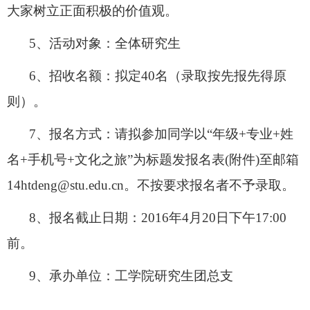
大家树立正面积极的价值观。
5
、活动对象：全体研究生
6
、招收名额：拟定
40
名（录取按先报先得原
则）。
7
、报名方式：请拟参加同学以
“
年级
+
专业
+
姓
名
+
手机号
+
文化之旅
”
为标题发报名表
(
附件
)
至邮箱
14htdeng@stu.edu.cn
。不按要求报名者不予录取。
8
、报名截止日期：
2016
年
4
月
20
日下午
17:00
前。
9
、承办单位：工学院研究生团总支