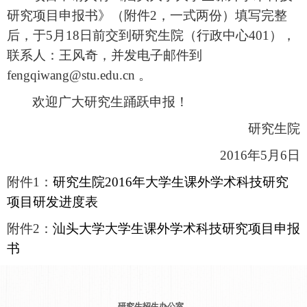
研究项目申报书》（附件
2
，一式两份）填写完整
后，于
5
月
18
日前交到研究生院（行政中心
401
），
联系人：王风奇，并发电子邮件到
fengqiwang@stu.edu.cn
。
欢迎广大研究生踊跃申报！
研究生院
2016
年
5
月
6
日
附件
1
：
研究生院2016
年大学生课外学术科技研究
项目研发进度表
附件
2
：
汕头大学大学生课外学术科技研究项目申报
书
研究生招生办公室