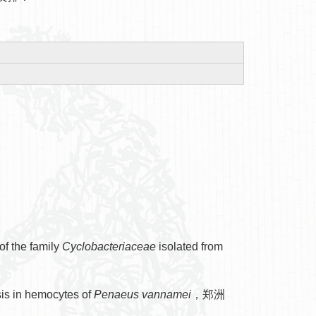
of the family
Cyclobacteriaceae
isolated from
sis in hemocytes of
Penaeus vannamei
，郑洲