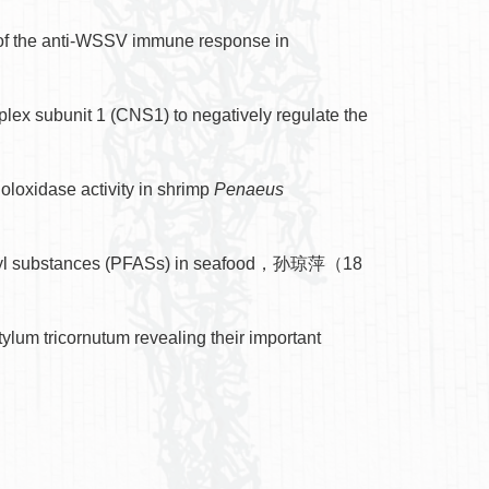
of the anti-WSSV immune response in
ex subunit 1 (CNS1) to negatively regulate the
loxidase activity in shrimp
Penaeus
roalkyl substances (PFASs) in seafood，孙琼萍（18
lum tricornutum revealing their important