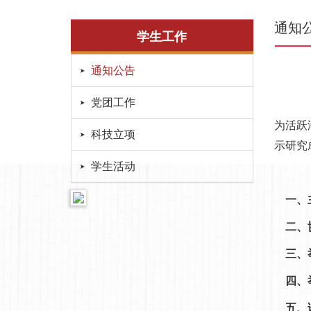
通知
学生工作
通知公告
党团工作
为活跃
科技立项
示研究
学生活动
一、
二、
三、
四、
五、