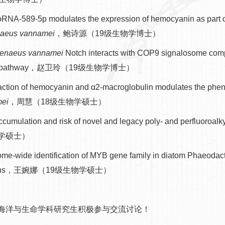
oRNA-589-5p modulates the expression of hemocyanin as part 
naeus vannamei
，鲍诗源（19级生物学博士）
openaeus vannamei
Notch interacts with COP9 signalosome compl
B pathway，赵卫玲（19级生物学博士）
raction of hemocyanin and α2-macroglobulin modulates the pheno
ei
，周慧（18级生物学硕士）
ccumulation and risk of novel and legacy poly- and perfluo
学硕士）
me-wide identification of MYB gene family in diatom Phaeodacty
tions，王婉娜（19级生物学硕士）
洋与生命学科研究生积极参与交流讨论！