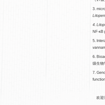
3. micr
Litope
4. Lit
NF-κ
5. Inte
vannam
6. Bioa
级生物
7. Geno
func
欢迎海