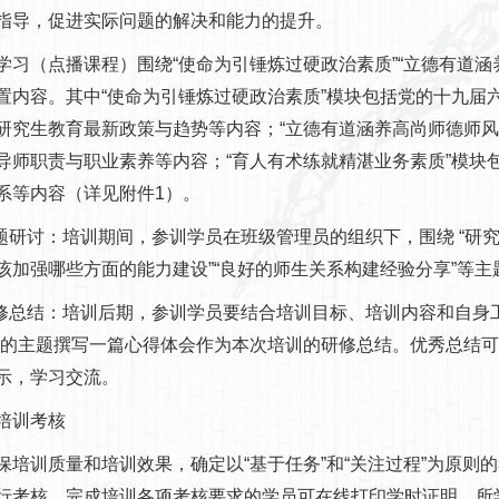
指导，促进实际问题的解决和能力的提升。
习（点播课程）围绕“使命为引锤炼过硬政治素质”“立德有道涵养
置内容。其中“使命为引锤炼过硬政治素质”模块包括党的十九届
研究生教育最新政策与趋势等内容；“立德有道涵养高尚师德师风
导师职责与职业素养等内容；“育人有术练就精湛业务素质”模块
系等内容（详见附件1）。
题研讨：培训期间，参训学员在班级管理员的组织下，围绕 “研究
该加强哪些方面的能力建设”“良好的师生关系构建经验分享”等主
修总结：培训后期，参训学员要结合培训目标、培训内容和自身
”的主题撰写一篇心得体会作为本次培训的研修总结。优秀总结可
示，学习交流。
培训考核
培训质量和培训效果，确定以“基于任务”和“关注过程”为原则
行考核，完成培训各项考核要求的学员可在线打印学时证明，所