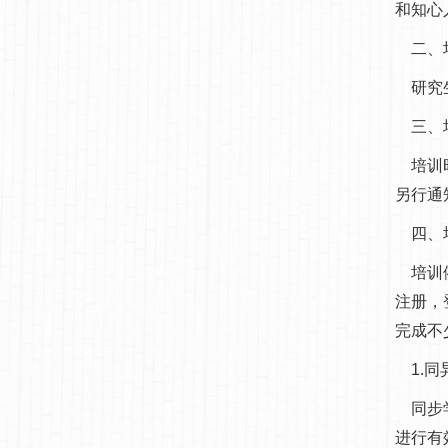
和知心
二、
研究
三、
培训时
另行通
四、培
培训依
注册，
完成不
1.同
同步学
进行有