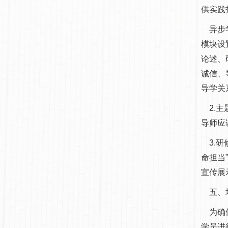
供实践
异步学
模块设
论述、
诚信、
导学关
2.主
导师应
3.研
命担当
宣传展
五、
为确保
学员进