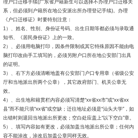
理户口迁移手续(广东省户籍新生可以选择不办理户口迁移关
系，但必须到户籍所在地公安派出所办理登记手续)。办理
《户口迁移证》时要特别注意：
1）、姓名、性别、身份证号码、出生日期等都必须与录取通
知书、《居民身份证》上的一致。
2）、必须用电脑打印，因条件限制或其它特殊原因不能由电
脑打印改由手工填写的，必须另附户口所在地公安部门出具
的证明。
3）、右下方必须清晰地盖有公安部门户口专用章（省级公安
厅和当地派出所两个公章），其它政府部门、机关公章无
效。
4）、出生地和籍贯栏内容必须写清楚“хх省хх市”或“хх省хх
县”而不能只填“хх省”或空缺；迁往地址必须是“汕头大学”，如
出错时则退回当地派出所更改；空白处应盖上“以下空白”章。
5）、填写内容如有更改，必须加盖当地派出所公章；任何内
容不能涂改，涂改后加盖公章同样无效。